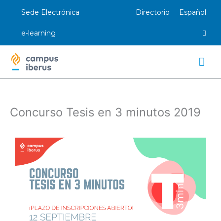
Ir
Sede Electrónica
Directorio
Español
al
contenido
e-learning
Me
prin
Concurso Tesis en 3 minutos 2019